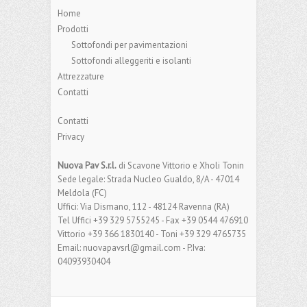
Home
Prodotti
Sottofondi per pavimentazioni
Sottofondi alleggeriti e isolanti
Attrezzature
Contatti
Contatti
Privacy
Nuova Pav S.r.l.
di Scavone Vittorio e Xholi Tonin
Sede legale: Strada Nucleo Gualdo, 8/A - 47014
Meldola (FC)
Uffici: Via Dismano, 112 - 48124 Ravenna (RA)
Tel Uffici +39 329 5755245 - Fax +39 0544 476910
Vittorio +39 366 1830140 - Toni +39 329 4765735
Email: nuovapavsrl@gmail.com - P.Iva:
04093930404