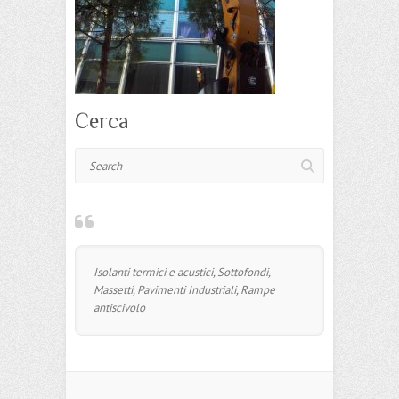
Cerca
Search
Isolanti termici e acustici, Sottofondi,
Massetti, Pavimenti Industriali, Rampe
antiscivolo