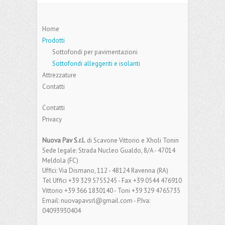
Home
Prodotti
Sottofondi per pavimentazioni
Sottofondi alleggeriti e isolanti
Attrezzature
Contatti
Contatti
Privacy
Nuova Pav S.r.l.
di Scavone Vittorio e Xholi Tonin
Sede legale: Strada Nucleo Gualdo, 8/A - 47014
Meldola (FC)
Uffici: Via Dismano, 112 - 48124 Ravenna (RA)
Tel Uffici +39 329 5755245 - Fax +39 0544 476910
Vittorio +39 366 1830140 - Toni +39 329 4765735
Email: nuovapavsrl@gmail.com - P.Iva:
04093930404