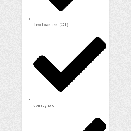
Tipo Foamcem (CCL)
Con sughero