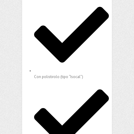
Con polistirolo (tipo “Isocal”)