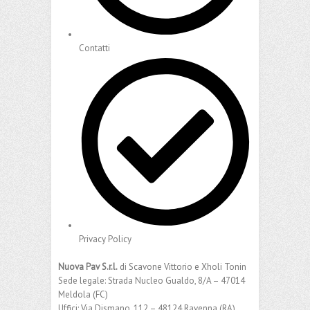
Contatti
Privacy Policy
Nuova Pav S.r.l.
di Scavone Vittorio e Xholi Tonin
Sede legale: Strada Nucleo Gualdo, 8/A – 47014
Meldola (FC)
Uffici: Via Dismano, 112 – 48124 Ravenna (RA)