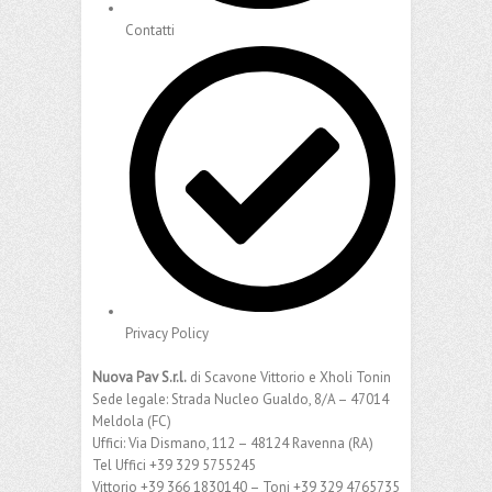
Contatti
Privacy Policy
Nuova Pav S.r.l.
di Scavone Vittorio e Xholi Tonin
Sede legale: Strada Nucleo Gualdo, 8/A – 47014
Meldola (FC)
Uffici: Via Dismano, 112 – 48124 Ravenna (RA)
Tel Uffici +39 329 5755245
Vittorio +39 366 1830140 – Toni +39 329 4765735