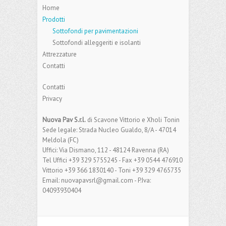
Home
Prodotti
Sottofondi per pavimentazioni
Sottofondi alleggeriti e isolanti
Attrezzature
Contatti
Contatti
Privacy
Nuova Pav S.r.l.
di Scavone Vittorio e Xholi Tonin
Sede legale: Strada Nucleo Gualdo, 8/A - 47014
Meldola (FC)
Uffici: Via Dismano, 112 - 48124 Ravenna (RA)
Tel Uffici +39 329 5755245 - Fax +39 0544 476910
Vittorio +39 366 1830140 - Toni +39 329 4765735
Email: nuovapavsrl@gmail.com - P.Iva:
04093930404