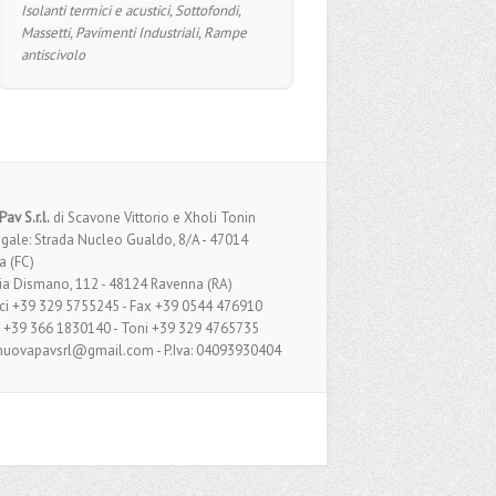
Isolanti termici e acustici, Sottofondi,
Massetti, Pavimenti Industriali, Rampe
antiscivolo
av S.r.l.
di Scavone Vittorio e Xholi Tonin
gale: Strada Nucleo Gualdo, 8/A - 47014
a (FC)
 Via Dismano, 112 - 48124 Ravenna (RA)
ici +39 329 5755245 - Fax +39 0544 476910
o +39 366 1830140 - Toni +39 329 4765735
 nuovapavsrl@gmail.com - P.Iva: 04093930404